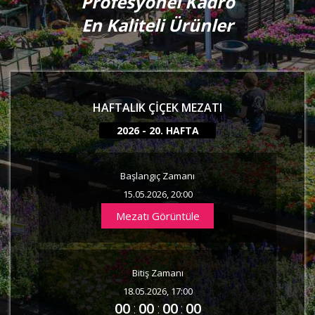
Profesyonel Kadro
En Kaliteli Ürünler
HAFTALIK ÇIÇEK MEZATI
2026 - 20. HAFTA
Başlangıç Zamanı
15.05.2026, 20:00
Mezatı Görüntüle
Bitiş Zamanı
18.05.2026, 17:00
00
:
00
:
00
:
00