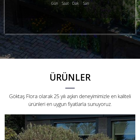
Gün
Saat
Dak
San
ÜRÜNLER
Göktaş Flora olarak 25 yılı aşkın deneyimimizle en kaliteli
ürünleri en uygun fiyatlarla sunuyoruz.