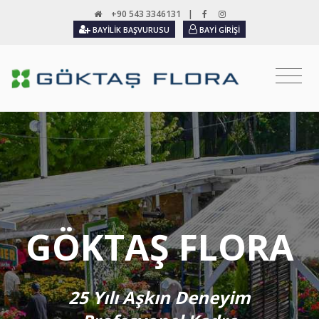
+90 543 3346131
|
BAYILIK BAŞVURUSU
BAYI GIRIŞI
GÖKTAŞ FLORA
25 Yılı Aşkın Deneyim