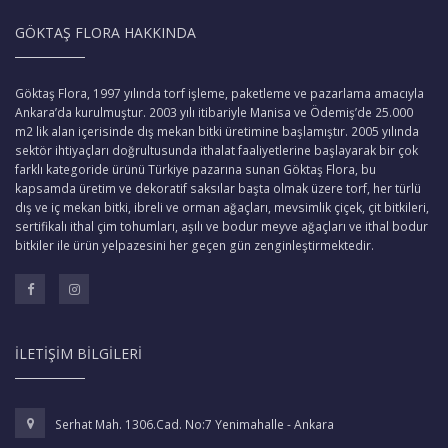
GÖKTAŞ FLORA HAKKINDA
Göktaş Flora, 1997 yılında torf işleme, paketleme ve pazarlama amacıyla
Ankara’da kurulmuştur. 2003 yılı itibariyle Manisa ve Ödemiş’de 25.000
m2 lik alan içerisinde dış mekan bitki üretimine başlamıştır. 2005 yılında
sektör ihtiyaçları doğrultusunda ithalat faaliyetlerine başlayarak bir çok
farklı kategoride ürünü Türkiye pazarına sunan Göktaş Flora, bu
kapsamda üretim ve dekoratif saksılar başta olmak üzere torf, her türlü
dış ve iç mekan bitki, ibreli ve orman ağaçları, mevsimlik çiçek, çit bitkileri,
sertifikalı ithal çim tohumları, aşılı ve bodur meyve ağaçları ve ithal bodur
bitkiler ile ürün yelpazesini her geçen gün zenginleştirmektedir.
İLETIŞIM BILGILERI
Serhat Mah. 1306.Cad. No:7 Yenimahalle - Ankara