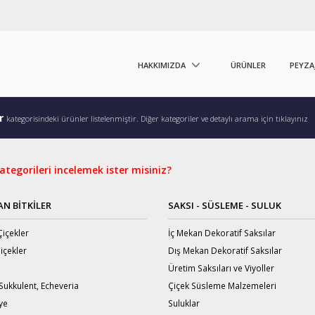
HAKKIMIZDA
ÜRÜNLER
PEYZA
ar
kategorisindeki ürünler listelenmiştir. Diğer kategoriler ve detaylı arama için tıklayınız
tegorileri incelemek ister misiniz?
AN BITKILER
SAKSI - SÜSLEME - SULUK
içekler
İç Mekan Dekoratif Saksılar
Çiçekler
Dış Mekan Dekoratif Saksılar
Üretim Saksıları ve Viyoller
Sukkulent, Echeveria
Çiçek Süsleme Malzemeleri
ye
Suluklar