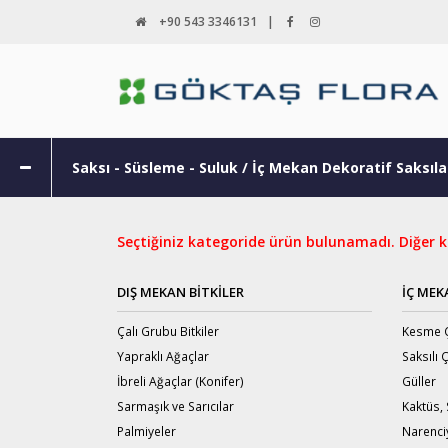
+90 543 3346131
|
Saksı - Süsleme - Suluk / İç Mekan Dekoratif Saksıl
Seçtiğiniz kategoride ürün bulunamadı. Diğer ka
DIŞ MEKAN BITKILER
İÇ MEK
Çalı Grubu Bitkiler
Kesme Ç
Yapraklı Ağaçlar
Saksılı 
İbreli Ağaçlar (Konifer)
Güller
Sarmaşık ve Sarıcılar
Kaktüs, 
Palmiyeler
Narenci