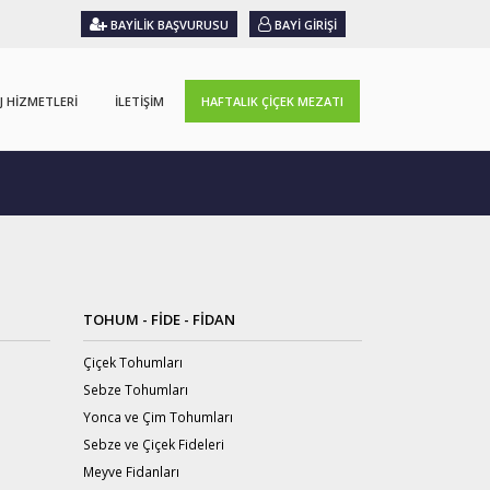
BAYILIK BAŞVURUSU
BAYI GIRIŞI
J HIZMETLERI
İLETIŞIM
HAFTALIK ÇIÇEK MEZATI
TOHUM - FIDE - FIDAN
Çiçek Tohumları
Sebze Tohumları
Yonca ve Çim Tohumları
Sebze ve Çiçek Fideleri
Meyve Fidanları