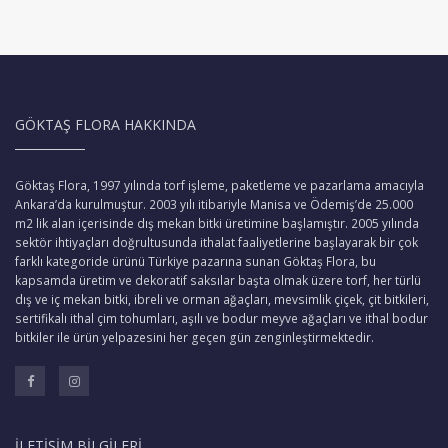
GÖKTAŞ FLORA HAKKINDA
Göktaş Flora, 1997 yılında torf işleme, paketleme ve pazarlama amacıyla
Ankara’da kurulmuştur. 2003 yılı itibariyle Manisa ve Ödemiş’de 25.000
m2 lik alan içerisinde dış mekan bitki üretimine başlamıştır. 2005 yılında
sektör ihtiyaçları doğrultusunda ithalat faaliyetlerine başlayarak bir çok
farklı kategoride ürünü Türkiye pazarına sunan Göktaş Flora, bu
kapsamda üretim ve dekoratif saksılar başta olmak üzere torf, her türlü
dış ve iç mekan bitki, ibreli ve orman ağaçları, mevsimlik çiçek, çit bitkileri,
sertifikalı ithal çim tohumları, aşılı ve bodur meyve ağaçları ve ithal bodur
bitkiler ile ürün yelpazesini her geçen gün zenginleştirmektedir.
İLETIŞIM BILGILERI