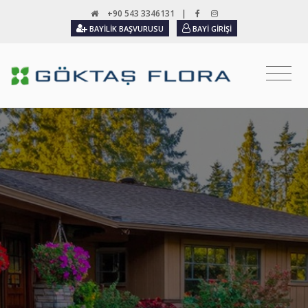
+90 543 3346131
|
BAYILIK BAŞVURUSU
BAYI GIRIŞI