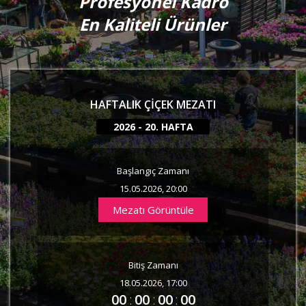
Profesyonel Kadro
En Kaliteli Ürünler
HAFTALIK ÇIÇEK MEZATI
2026 - 20. HAFTA
Başlangıç Zamanı
15.05.2026, 20:00
Mezatı Görüntüle
Bitiş Zamanı
18.05.2026, 17:00
00
:
00
:
00
:
00