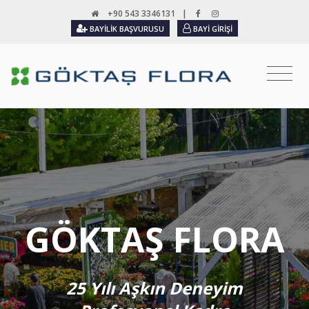
+90 543 3346131
|
BAYILIK BAŞVURUSU
BAYI GIRIŞI
GÖKTAŞ FLORA
25 Yılı Aşkın Deneyim