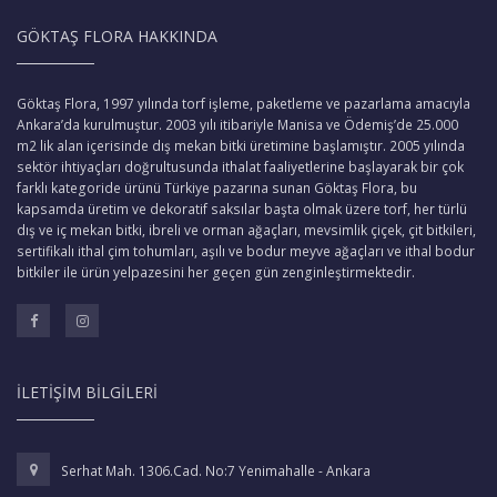
GÖKTAŞ FLORA HAKKINDA
Göktaş Flora, 1997 yılında torf işleme, paketleme ve pazarlama amacıyla
Ankara’da kurulmuştur. 2003 yılı itibariyle Manisa ve Ödemiş’de 25.000
m2 lik alan içerisinde dış mekan bitki üretimine başlamıştır. 2005 yılında
sektör ihtiyaçları doğrultusunda ithalat faaliyetlerine başlayarak bir çok
farklı kategoride ürünü Türkiye pazarına sunan Göktaş Flora, bu
kapsamda üretim ve dekoratif saksılar başta olmak üzere torf, her türlü
dış ve iç mekan bitki, ibreli ve orman ağaçları, mevsimlik çiçek, çit bitkileri,
sertifikalı ithal çim tohumları, aşılı ve bodur meyve ağaçları ve ithal bodur
bitkiler ile ürün yelpazesini her geçen gün zenginleştirmektedir.
İLETIŞIM BILGILERI
Serhat Mah. 1306.Cad. No:7 Yenimahalle - Ankara