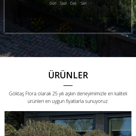
Gün
Saat
Dak
San
ÜRÜNLER
Göktaş Flora olarak 25 yılı aşkın deneyimimizle en kaliteli
ürünleri en uygun fiyatlarla sunuyoruz.